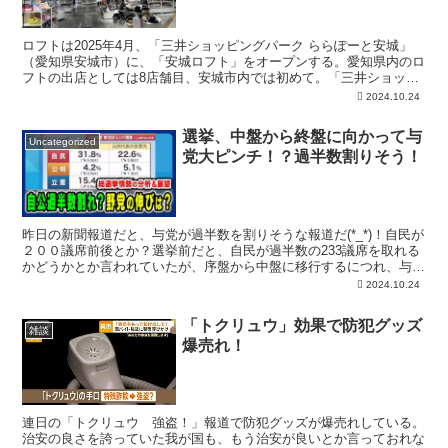
ロフトは2025年4月、「三井ショッピングパーク ららぽーと安城」
（愛知県安城市）に、「安城ロフト」をオープンする。愛知県内のロ
フトの出店としては8店舗目、安城市内では初めて。「三井ショッピ
ングパーク ららぽーと安城」は、JR東海道本線安城駅より徒歩10分
2024.10.24
の立地と県道47号線に接する郊外型ショッピングセンターとして広
域からのアクセスが良い施設。周辺都市には自動車関連企業も多く、
選挙、中盤から終盤に向かって与
人口増加が続く都市で、車30分圏内商圏は100万人が在住しているエ
Uncategorized
党大ピンチ！？過半数割りそう！
リアだという。愛知県内の既存のロフトを利用している顧客...
昨日の新聞報道だと、与党が過半数を割りそうな報道だ(*_*)！自民が
２００議席前後とか？選挙前だと、自民が過半数の233議席を取れる
かどうかとか言われていたが、序盤から中盤に移行するにつれ、与党
の逆風が相当凄いと伝えられ、最近では与党で過半数割れもあると
2024.10.24
か。その分、立憲や国民が増えるんだって。この高物価に加えて、裏
金脱税問題で国民は相当頭にきてるようだ。ある意味、そういう選挙
「トクリュウ」効果で防犯グッズ
結果予想は日本の民主主義も健全かと思われるwww。しかし、裏金
雑談
爆売れ！
事件を世の表面に押し出した「赤旗の」共産党はやや微減とか言わ...
連日の「トクリュウ 強盗！」報道で防犯グッズが爆売れしている。
治安の良さを誇っていた我が国も、もう治安が良いとか言っておれな