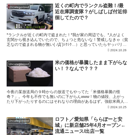
国会で１か月位論戦してから解散すれば良かったとホゾを噛んでるか
近くの町内でランクル盗難！/最
な？隠して逃げたと国民に思われた、更に石破さんの発言がブレブレ
Uncategorized
近在庫調査隊？がしばしば付近徘
し過ぎたようだ。やはりどんな人も、調子の悪い時は判断も鈍るよ
う...
徊してたので？
*ランクルが近くの町内で盗まれた！*我が家の周辺でも、*人がよく
玄関から覗き込んでいたので、ちょつと危ないな！警戒しなきゃ（貧
乏なので盗まれる物が無い( ﾉД`)ｼｸｼｸ…）と思っていたらヤッパリ起
こったwww。まぁ盗難のリスクの大きいランクルを持っているとい
2024.10.26
うことは、盗まれても意に介しない大金持ちなんだろうけど。（それ
にしてもほぼ盗難に会うと分かっている車をよく購入したな、勇気の
米の価格が暴騰したまま下がらな
ある金持ちだなwww。）盗難保険にも加入しているだろうから、本
Uncategorized
い！？なんで？？？
当の被害者は保険屋かな？ランクルなどの評判車は、窃盗集...
今夜の某放送局の９時からの放送でもやってた「米価格暴騰の怪
奇？」。今年も不作でも無いのに下がらんwww！物の値段、上がっ
たり下がったりするのにはそれなりの理由があるはず。強欲米商人の
買い占め？今年のコメの収穫、大豊作とまではいかないが、平年並み
2024.10.25
あるいはややプラス。米の値段が暴騰したままなのに、政府の大量の
貯蔵米、放出する気が無いようだ。古米放出して、値段見ながら又新
ロフト／愛知県「ららぽーと安
米を貯めたほうがいいのに、そんな報道は無い( ﾉД`)ｼｸｼｸ…。今回の
Uncategorized
城」に新店舗25年4月オープン←
コメ価格の暴騰、作為的な値段の釣上げの匂いがプンプンするww...
流通ニュース/出店一覧