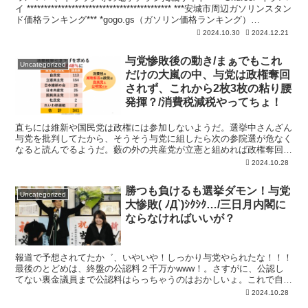
イ ****************************************** ***安城市周辺ガソリンスタン
ド価格ランキング*** *gogo.gs（ガソリン価格ランキング）
*灯油価格ランキング ************************************
2024.10.30
2024.12.21
*ｅ燃費（ガソリン価格ランキング）
***************************************...
与党惨敗後の動き/まぁでもこれ
Uncategorized
だけの大嵐の中、与党は政権奪回
されず、これから2枚3枚の粘り腰
発揮？/消費税減税やってちょ！
直ちには維新や国民党は政権には参加しないようだ。選挙中さんざん
与党を批判してたから、そうそう与党に組したら次の参院選が危なく
なると読んでるようだ。藪の外の共産党が立憲と組めれば政権奪回も
無きにしもあらずのようだが、さすがに立憲組織のレンゴウ女帝が許
2024.10.28
さないだろう。ということで、しばらくは紆余曲折でよぼよぼ石破政
権が動き始めるかな？底辺貧乏人としては消費税5％に戻せ！消費税
勝つも負けるも選挙ダモン！与党
減税、与野党で団結してやってくれないかな？消費税減税なら、庶民
Uncategorized
大惨敗( ﾉД`)ｼｸｼｸ…/三日月内閣に
の消費も回復して又景気が良くなるぞwww。なんで600兆円も内部
留...
ならなければいいが？
報道で予想されてたか゛、いやいや！しっかり与党やられたな！！！
最後のとどめは、終盤の公認料２千万かwww！。さすがに、公認し
てない裏金議員まで公認料はらっちゃうのはおかしいょ。これで自民
の支持率が終盤で毎時間0.1％づつ下がっているとか言われたwww。
2024.10.28
窮すれば貧す、で自民幹部も判断ミスが続いたようだ。今に思えば、