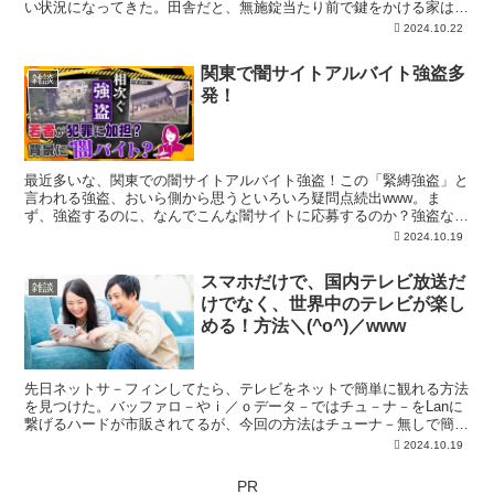
い状況になってきた。田舎だと、無施錠当たり前で鍵をかける家は無
かったが、ここまで物騒な時代になると、面倒な施錠もしなきゃいけ
2024.10.22
ない時代になってしまった。東南アジアを巡ると、地域によって防犯
レベルが異なるのが面白かった。厳重な防犯レベルの地域は、ここは
関東で闇サイトアルバイト強盗多
物騒な地域なんだと、大きな目安になる。バンコク市街の大きな屋敷
雑談
発！
を見ると、屋敷周りは厳重な有刺鉄線で塀は覆われている。屋敷内は
大き...
最近多いな、関東での闇サイトアルバイト強盗！この「緊縛強盗」と
言われる強盗、おいら側から思うといろいろ疑問点続出www。ま
ず、強盗するのに、なんでこんな闇サイトに応募するのか？強盗なん
て一人で誰にも相談しないでするもんじゃないの？仲間でやれば捕ま
2024.10.19
るリスクが増えるだけ？意味が分からん最近のこの手の強盗。逆に言
えば、リスクが殆どないこの闇サイトアルバイトの雇用主。どうせや
スマホだけで、国内テレビ放送だ
るならこっち側（雇用側）でやればいいのにwww。普通に考えれ
雑談
けでなく、世界中のテレビが楽し
ば、「強盗」なんて、お金が無い程度の事情だけで出来るものでは無
い。金銭...
める！方法＼(^o^)／www
先日ネットサ－フィンしてたら、テレビをネットで簡単に観れる方法
を見つけた。バッファロ－やｉ／ｏデータ－ではチュ－ナ－をLanに
繋げるハードが市販されてるが、今回の方法はチューナ－無しで簡単
に観れるというのが肝。（トイレや入浴中でも簡単にテレビ放送が楽
2024.10.19
しめる)ソフトはWindowsだとMediaPlayerでも観れてしまう。フリ－
のVLCメディアプレイア－がお勧めのようだ。このフリ－ソフトは、
PR