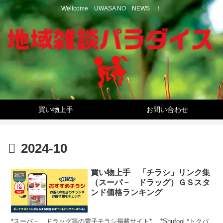
Wellcome UWASA NO NEWS ！
買い物上手
お問い合わせ
2024-10
買い物上手 「チラシ」リンク集
雑談
（スーパ－ ドラッグ）ＧＳスタ
ンド価格ランキング
*スーパ－、ドラッグ等の電子チラシ掲載サイト* *Shufool *トクバ