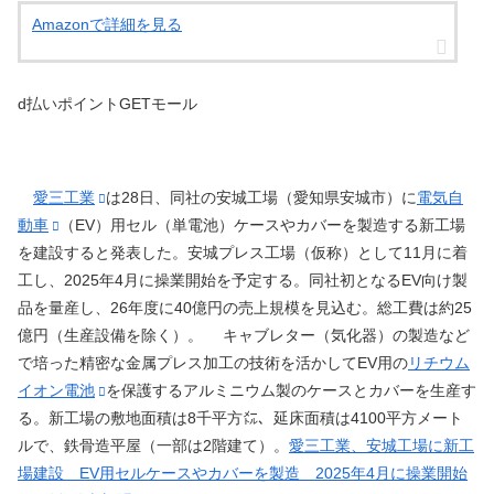
Amazonで詳細を見る
d払いポイントGETモール
愛三工業
は28日、同社の安城工場（愛知県安城市）に
電気自
動車
（EV）用セル（単電池）ケースやカバーを製造する新工場
を建設すると発表した。安城プレス工場（仮称）として11月に着
工し、2025年4月に操業開始を予定する。同社初となるEV向け製
品を量産し、26年度に40億円の売上規模を見込む。総工費は約25
億円（生産設備を除く）。 キャブレター（気化器）の製造など
で培った精密な金属プレス加工の技術を活かしてEV用の
リチウム
イオン電池
を保護するアルミニウム製のケースとカバーを生産す
る。新工場の敷地面積は8千平方㍍、延床面積は4100平方メート
ルで、鉄骨造平屋（一部は2階建て）。
愛三工業、安城工場に新工
場建設 EV用セルケースやカバーを製造 2025年4月に操業開始