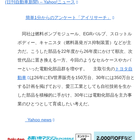
(日刊自動車新聞) – Yahoo!ニュース
簡単1分からのアンケート「アイリサーチ」
同社は燃料ポンプモジュール、EGRバルブ、スロットル
ボディー、キャニスタ（燃料蒸発ガス抑制装置）などが主
力だ。こうした部品を22年度から26年度にかけて順次、次
世代品に置き換える一方、今回のようなセルケースやカバ
ーといった電動化部品群を増やす。 主取引先の
トヨタ自
動車
は26年にEV世界販売を150万台、30年には350万台と
する計画を掲げており、愛三工業としても自社技術を生か
した部品を積極的に手がけ、30年には電動化部品を主力事
業のひとつとして育成したい考えだ。
Yahoo news