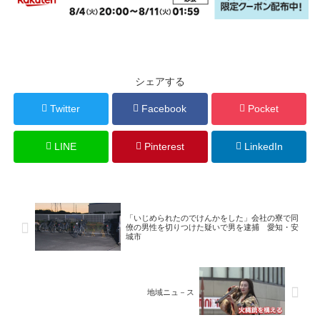
シェアする
Twitter
Facebook
Pocket
LINE
Pinterest
LinkedIn
「いじめられたのでけんかをした」会社の寮で同
僚の男性を切りつけた疑いで男を逮捕 愛知・安
城市
地域ニュ－ス