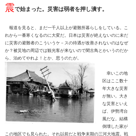
震
で始まった。災害は弱者を押し潰す。
報道を見ると、まだ一千人以上が避難所暮らしをしている。こ
れから一番寒くなるのに大変だ。日本は災害が絶えないのに未だ
に災害の避難者のこういうケ－スの待遇が改善されないのはなぜ
か？被災地の周辺では観光客が来ないので閑古鳥とかいうのだか
ら、泊めてやれよ！とか、思うのたが。
幸いこの地
区はここ数十
年大きな災害
が無い。大き
な災害といえ
ば、伊勢湾台
風だな。結構
倒壊した家が
この地区でも見られた。それ以前だと戦争末期の三河大地震。戦